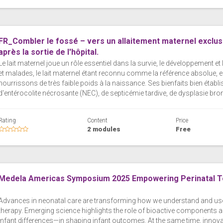
FR_Combler le fossé – vers un allaitement maternel exclusif
après la sortie de l'hôpital.
Le lait maternel joue un rôle essentiel dans la survie, le développement 
et malades, le lait maternel étant reconnu comme la référence absolue, e
nourrissons de très faible poids à la naissance. Ses bienfaits bien étab
d'entérocolite nécrosante (NEC), de septicémie tardive, de dysplasie bro
Rating
Content
Price
2 modules
Free
Medela Americas Symposium 2025 Empowering Perinatal T
Advances in neonatal care are transforming how we understand and use
therapy. Emerging science highlights the role of bioactive components a
infant differences—in shaping infant outcomes. At the same time, innova