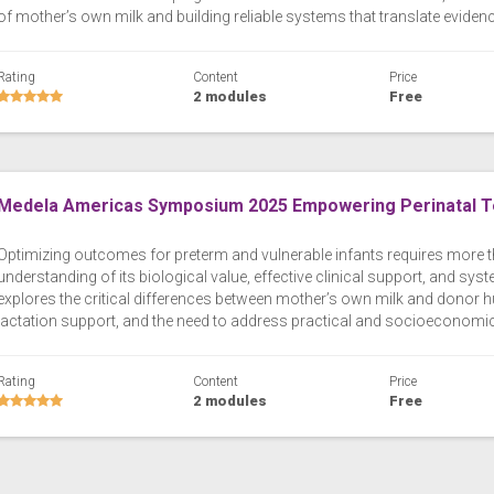
of mother’s own milk and building reliable systems that translate evidence 
Rating
Content
Price
2 modules
Free
Medela Americas Symposium 2025 Empowering Perinatal T
Optimizing outcomes for preterm and vulnerable infants requires more 
understanding of its biological value, effective clinical support, and sys
explores the critical differences between mother’s own milk and donor h
lactation support, and the need to address practical and socioeconomic ba
Rating
Content
Price
2 modules
Free