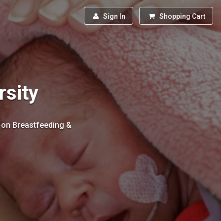
Sign In
Shopping Cart
rsity
s on Breastfeeding &