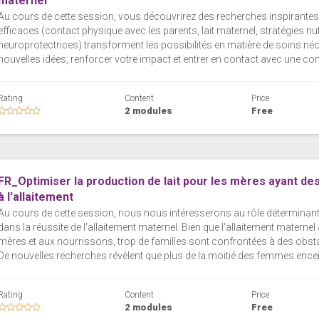
maternel
Au cours de cette session, vous découvrirez des recherches inspirantes
efficaces (contact physique avec les parents, lait maternel, stratégies n
neuroprotectrices) transforment les possibilités en matière de soins né
nouvelles idées, renforcer votre impact et entrer en contact avec une co
Rating
Content
Price
2 modules
Free
FR_Optimiser la production de lait pour les mères ayant des 
à l'allaitement
Au cours de cette session, nous nous intéresserons au rôle déterminant d
dans la réussite de l'allaitement maternel. Bien que l'allaitement materne
mères et aux nourrissons, trop de familles sont confrontées à des obstac
De nouvelles recherches révèlent que plus de la moitié des femmes encein
Rating
Content
Price
2 modules
Free