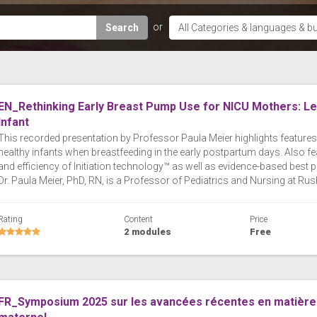
Search
EN_Rethinking Early Breast Pump Use for NICU Mothers: L
Infant
This recorded presentation by Professor Paula Meier highlights feature
healthy infants when breastfeeding in the early postpartum days. Also f
and efficiency of Initiation technology™ as well as evidence-based best p
Dr. Paula Meier, PhD, RN, is a Professor of Pediatrics and Nursing at Rus
Rating
Content
Price
2 modules
Free
FR_Symposium 2025 sur les avancées récentes en matière d