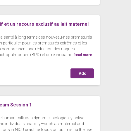
 et un recours exclusif au lait maternel
et la santé à long terme des nouveau-nés prématurés
n particulier pour les prématurés extrêmes et les
lis comprennent une réduction des risques
nchopulmonaire (BPD) et de rétinopathi...
Read more
Add
eam Session 1
 human milk as a dynamic, biologically active
nd individual variability—such as maternal and
tions in NICU practice focus on optimising the use