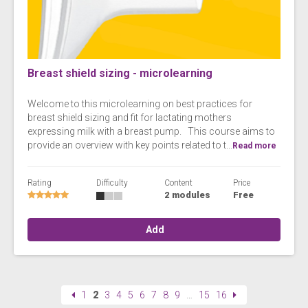
Breast shield sizing - microlearning
Welcome to this microlearning on best practices for
breast shield sizing and fit for lactating mothers
expressing milk with a breast pump. This course aims to
provide an overview with key points related to t...
Read more
Rating
Difficulty
Content
Price
2 modules
Free
Add
1
2
3
4
5
6
7
8
9
…
15
16