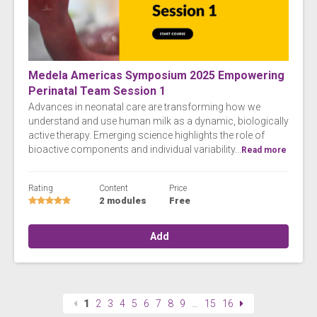
Medela Americas Symposium 2025 Empowering
Perinatal Team Session 1
Advances in neonatal care are transforming how we
understand and use human milk as a dynamic, biologically
active therapy. Emerging science highlights the role of
bioactive components and individual variability...
Read more
Rating
Content
Price
2 modules
Free
Add
1
2
3
4
5
6
7
8
9
…
15
16