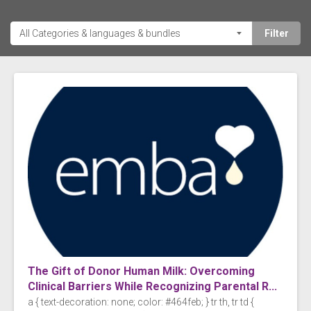
The Gift of Donor Human Milk: Overcoming
Clinical Barriers While Recognizing Parental R...
a { text-decoration: none; color: #464feb; } tr th, tr td {