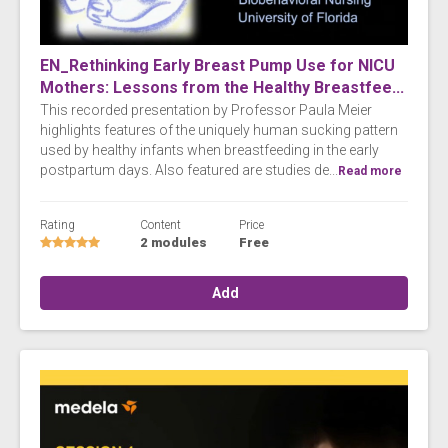
EN_Rethinking Early Breast Pump Use for NICU
Mothers: Lessons from the Healthy Breastfee...
This recorded presentation by Professor Paula Meier
highlights features of the uniquely human sucking pattern
used by healthy infants when breastfeeding in the early
postpartum days. Also featured are studies de...
Read more
Rating
Content
Price
2 modules
Free
Add