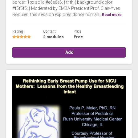
border: 1px solid #e6e6e6; } tr th { background-color:
#f5f5f5; } Moderated by EMBA President Prof. Clair-Yves
Boquien, this session explores donor human...
Read more
Rating
Content
Price
2 modules
Free
Add