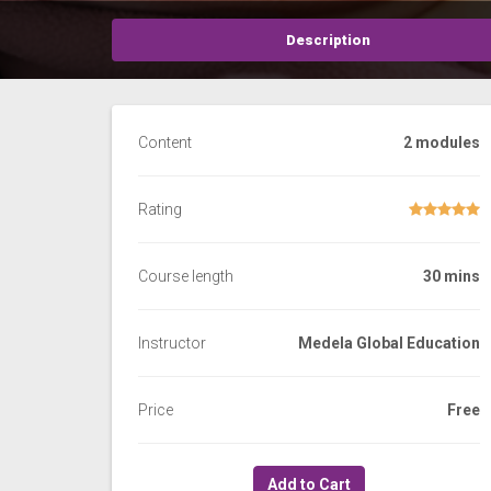
Description
Content
2 modules
Rating
Course length
30 mins
Instructor
Medela Global Education
Price
Free
Add to Cart