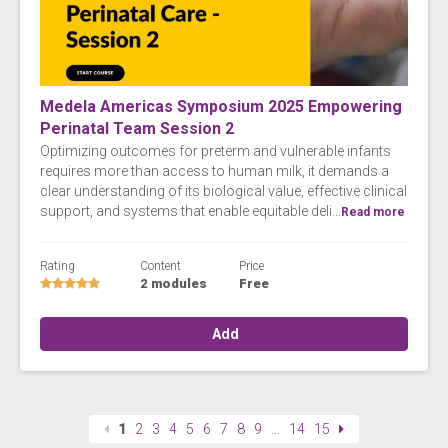
Medela Americas Symposium 2025 Empowering
Perinatal Team Session 2
Optimizing outcomes for preterm and vulnerable infants
requires more than access to human milk, it demands a
clear understanding of its biological value, effective clinical
support, and systems that enable equitable deli...
Read more
Rating
Content
Price
2 modules
Free
Add
1
2
3
4
5
6
7
8
9
…
14
15