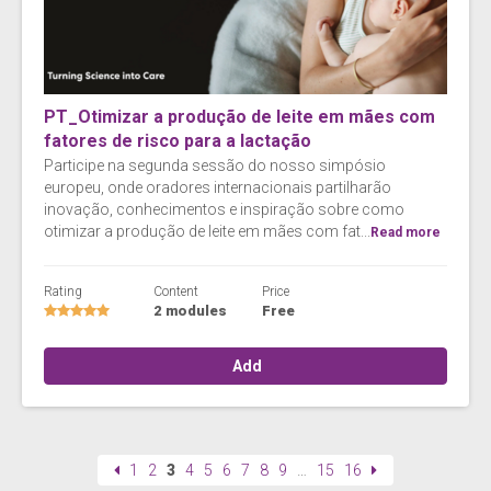
PT_Otimizar a produção de leite em mães com
fatores de risco para a lactação
Participe na segunda sessão do nosso simpósio
europeu, onde oradores internacionais partilharão
inovação, conhecimentos e inspiração sobre como
otimizar a produção de leite em mães com fat...
Read more
Rating
Content
Price
2 modules
Free
Add
1
2
3
4
5
6
7
8
9
…
15
16