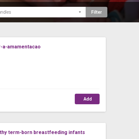
ar-a-amamentacao
Add
lthy term-born breastfeeding infants