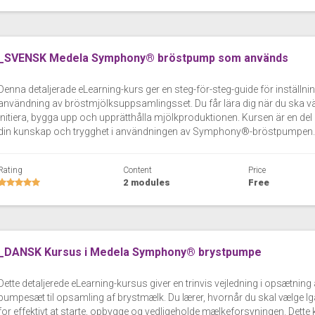
_SVENSK Medela Symphony® bröstpump som används
Denna detaljerade eLearning-kurs ger en steg-för-steg-guide för instäl
användning av bröstmjölksuppsamlingsset. Du får lära dig när du ska välja 
initiera, bygga upp och upprätthålla mjölkproduktionen. Kursen är en del 
din kunskap och trygghet i användningen av Symphony®-bröstpumpen.
Rating
Content
Price
2 modules
Free
_DANSK Kursus i Medela Symphony® brystpumpe
Dette detaljerede eLearning-kursus giver en trinvis vejledning i opsætn
pumpesæt til opsamling af brystmælk. Du lærer, hvornår du skal vælge
for effektivt at starte, opbygge og vedligeholde mælkeforsyningen. Dette 