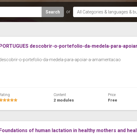
Search
PORTUGUES descobrir-o-portefolio-da-medela-para-apoi
descobrir-o-portefolio-da-medela-para-apoiar-a-amamentacao
Rating
Content
Price
2 modules
Free
Foundations of human lactation in healthy mothers and hea