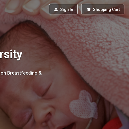
Sign In
Shopping Cart
rsity
s on Breastfeeding &