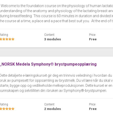
Welcome to the foundation course on the physiology of human lactatio
understanding of the anatomy and physiology of the lactating breast an
during breastfeeding. This course is 60 minutes in duration and divided
the course at a time, a place and a pace that best suit you. At the end of 
Rating
Content
Price
3 modules
Free
_NORSK Medela Symphony® brystpumpeopplæring
Dette detaljerte e-læringskurset gir deg en trinnvis veiledning i hvorda
bruk av pumpesett for oppsamling av brystmelk. Du vil lære når du skal vel
starte, bygge opp og vedlikeholde melkeproduksjonen. Dette kurset er en 
kunnskapen og selvtilliten din i bruken av Symphony®-brystpumpen.
Rating
Content
Price
2 modules
Free