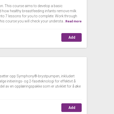
n. This course aims to develop a basic
d how healthy breastfeeding infants remove milk
 into 7 lessons for you to complete. Work through
this course you will check your understa...
Read more
Add
n du setter opp Symphony®-brystpumpen, inkludert
ge initierings- og 2-faseteknologi for effektivt å
del av en opplæringspakke som er utviklet for å øke
Add