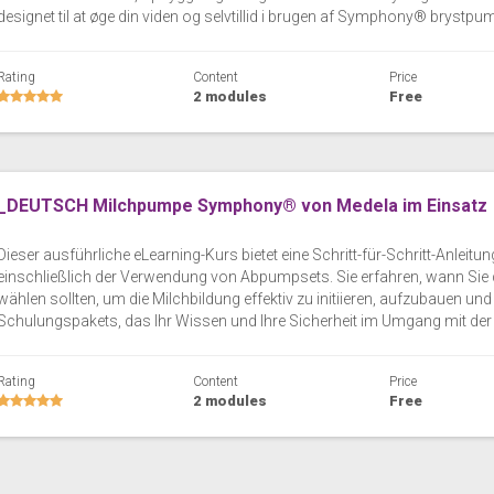
designet til at øge din viden og selvtillid i brugen af Symphony® brystpu
Rating
Content
Price
2 modules
Free
_DEUTSCH Milchpumpe Symphony® von Medela im Einsatz
Dieser ausführliche eLearning-Kurs bietet eine Schritt-für-Schritt-An
einschließlich der Verwendung von Abpumpsets. Sie erfahren, wann Sie d
wählen sollten, um die Milchbildung effektiv zu initiieren, aufzubauen und z
Schulungspakets, das Ihr Wissen und Ihre Sicherheit im Umgang mit de
Rating
Content
Price
2 modules
Free