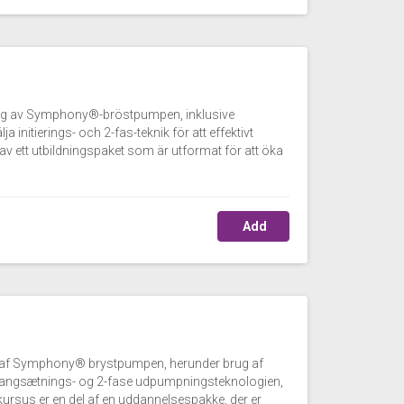
lning av Symphony®-bröstpumpen, inklusive
initierings- och 2-fas-teknik för att effektivt
av ett utbildningspaket som är utformat för att öka
Add
ing af Symphony® brystpumpen, herunder brug af
 Igangsætnings- og 2-fase udpumpningsteknologien,
kursus er en del af en uddannelsespakke, der er