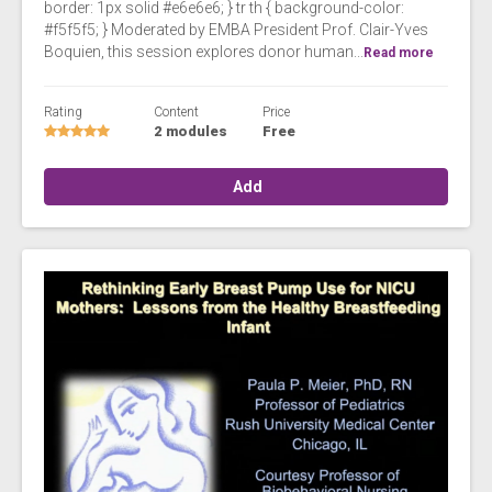
border: 1px solid #e6e6e6; } tr th { background-color:
#f5f5f5; } Moderated by EMBA President Prof. Clair-Yves
Boquien, this session explores donor human...
Read more
Rating
Content
Price
2 modules
Free
Add