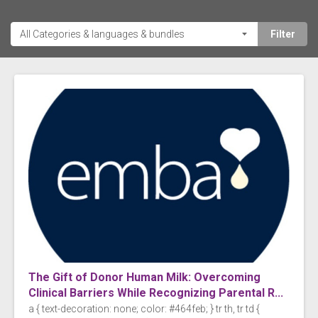
The Gift of Donor Human Milk: Overcoming
Clinical Barriers While Recognizing Parental R...
a { text-decoration: none; color: #464feb; } tr th, tr td {