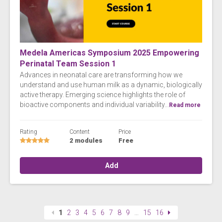
Medela Americas Symposium 2025 Empowering
Perinatal Team Session 1
Advances in neonatal care are transforming how we
understand and use human milk as a dynamic, biologically
active therapy. Emerging science highlights the role of
bioactive components and individual variability...
Read more
Rating
Content
Price
2 modules
Free
Add
1
2
3
4
5
6
7
8
9
…
15
16