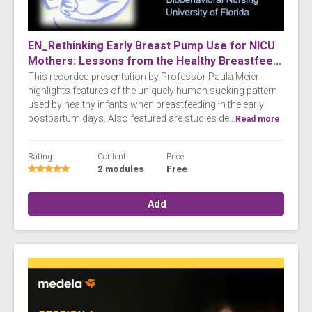
EN_Rethinking Early Breast Pump Use for NICU
Mothers: Lessons from the Healthy Breastfee...
This recorded presentation by Professor Paula Meier
highlights features of the uniquely human sucking pattern
used by healthy infants when breastfeeding in the early
postpartum days. Also featured are studies de...
Read more
Rating
Content
Price
2 modules
Free
Add